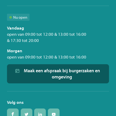
mail
Nu open
Vandaag
open van
09:00
tot
12:00
&
13:00
tot
16:00
&
17:30
tot
20:00
Morgen
open van
09:00
tot
12:00
&
13:00
tot
16:00
Maak een afspraak bij burgerzaken en
omgeving
Volg ons
Volg
Volg
Volg
Volg