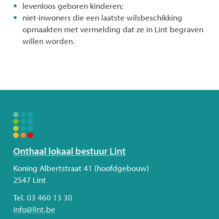
levenloos geboren kinderen;
niet-inwoners die een laatste wilsbeschikking
opmaakten met vermelding dat ze in Lint begraven
willen worden.
Volg
Onthaal lokaal bestuur Lint
ons
Adres
Koning Albertstraat 41 (hoofdgebouw)
2547
Lint
Tel.
03 460 13 30
E-
info
@
lint.be