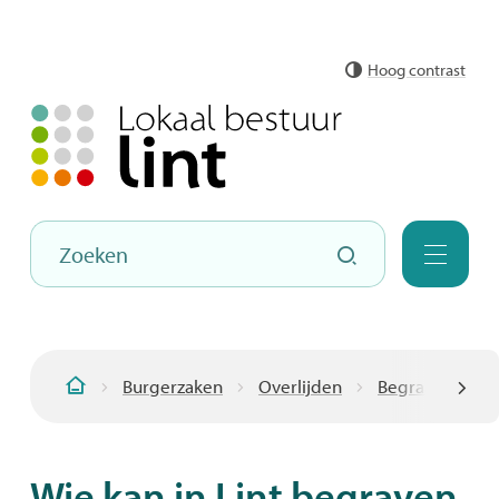
Naar
Hoog contrast
inhoud
Hoe
Zoeken
kunnen
Menu
we
jou
helpen?
Burgerzaken
Overlijden
Begraafplaats
Startpagina
scroll
Wie kan in Lint begraven