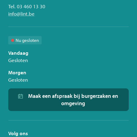
Tel.
03 460 13 30
E-
info
@
lint.be
mail
Nu gesloten
Vandaag
Gesloten
Morgen
Gesloten
Maak een afspraak bij burgerzaken en
omgeving
Volg ons