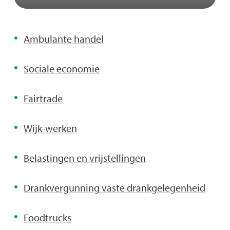
Of
Ambulante handel
ben
je
Sociale economie
op
zoek
Fairtrade
naar
...
Wijk-werken
Belastingen en vrijstellingen
Drankvergunning vaste drankgelegenheid
Foodtrucks