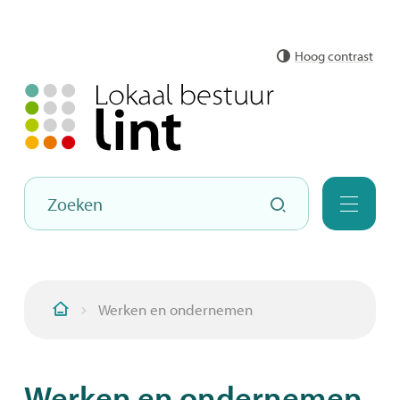
Naar
Hoog contrast
inhoud
Hoe
Zoeken
kunnen
Menu
we
jou
helpen?
Werken en ondernemen
Startpagina
Werken en ondernemen