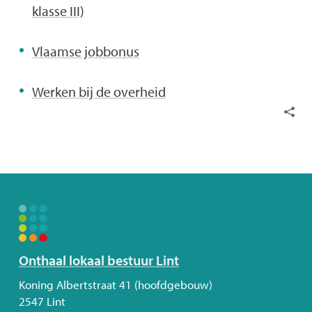
klasse III)
Vlaamse jobbonus
Werken bij de overheid
Deel
deze
pagin
Volg
Onthaal lokaal bestuur Lint
ons
Adres
Koning Albertstraat 41 (hoofdgebouw)
2547
Lint