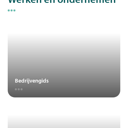
A
tot
Z
Bedrijvengids