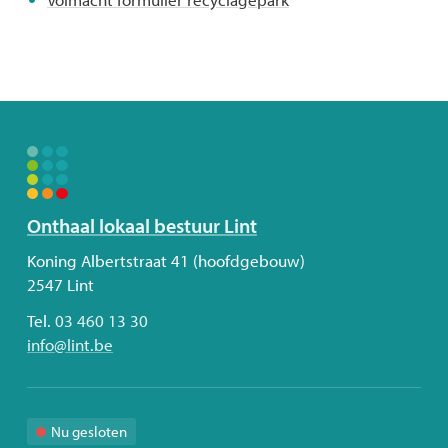
Volg
Onthaal lokaal bestuur Lint
ons
Adres
Koning Albertstraat 41 (hoofdgebouw)
2547
Lint
Tel.
03 460 13 30
E-
info
@
lint.be
mail
Nu gesloten