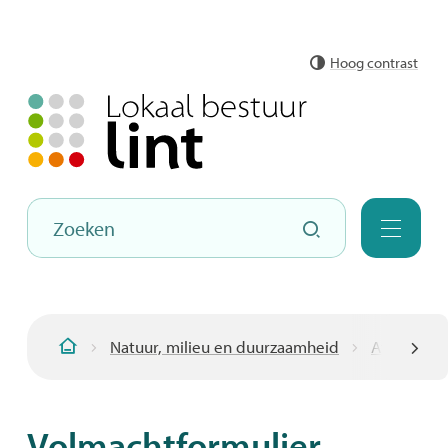
Naar
Hoog contrast
inhoud
Hoe
Zoeken
kunnen
Menu
we
jou
helpen?
Natuur, milieu en duurzaamheid
Afval
R
Startpagina
scroll
Volmachtformulier