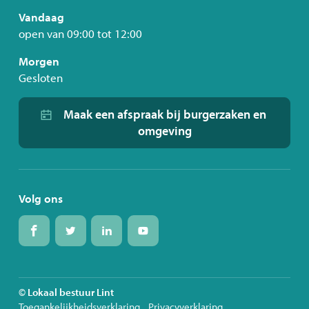
Vandaag
open van
09:00
tot
12:00
Morgen
Gesloten
Maak een afspraak bij burgerzaken en
omgeving
Volg ons
Volg
Volg
Volg
Volg
ons
ons
ons
ons
op
op
op
op
Facebook
Twitter
Linkedin
Youtube
© Lokaal bestuur Lint
Toegankelijkheidsverklaring
Privacyverklaring