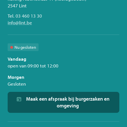
2547
Lint
Tel.
03 460 13 30
E-
info
@
lint.be
mail
Nu gesloten
Vandaag
open van
09:00
tot
12:00
Morgen
Gesloten
Maak een afspraak bij burgerzaken en
omgeving