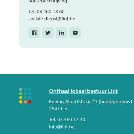
Routebeschrijving
Tel.
03 460 18 60
E-
sociale.dienst
@
lint.be
mail
Facebook
Twitter
Linkedin
Youtube
Sociale
Sociale
Sociale
Sociale
dienst
dienst
dienst
dienst
OCMW
OCMW
OCMW
OCMW
Volg
Onthaal lokaal bestuur Lint
ons
Adres
Koning Albertstraat 41 (hoofdgebouw)
2547
Lint
Tel.
03 460 13 30
E-
info
@
lint.be
mail