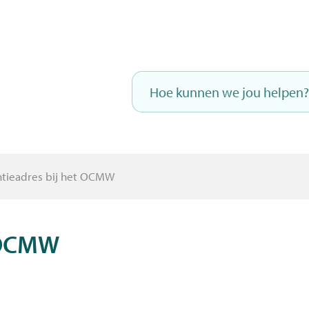
Naar
inhoud
Hoe
kunnen
we
jou
helpen?
ntieadres bij het OCMW
t OCMW