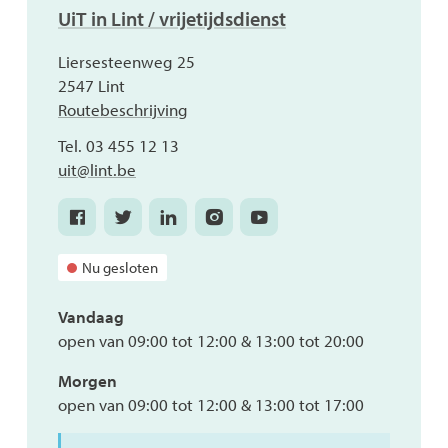
Contact
UiT in Lint / vrijetijdsdienst
Adres
Liersesteenweg 25
,
2547
Lint
Routebeschrijving
Tel.
03 455 12 13
E-
uit
@
lint.be
mail
Facebook
Twitter
Linkedin
Instagram
Youtube
UiT
UiT
UiT
UiT
UiT
in
in
in
in
in
Nu gesloten
Lint
Lint
Lint
Lint
Lint
/
/
/
/
/
Vandaag
vrijetijdsdienst
vrijetijdsdienst
vrijetijdsdienst
vrijetijdsdienst
vrijetijdsdienst
open van
09:00
tot
12:00
&
13:00
tot
20:00
Morgen
open van
09:00
tot
12:00
&
13:00
tot
17:00