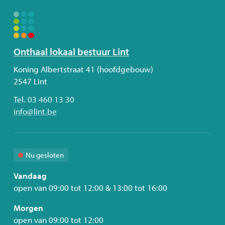
Volg
Onthaal lokaal bestuur Lint
ons
Adres
Koning Albertstraat 41 (hoofdgebouw)
2547
Lint
Tel.
03 460 13 30
E-
info
@
lint.be
mail
Nu gesloten
Vandaag
open van
09:00
tot
12:00
&
13:00
tot
16:00
Morgen
open van
09:00
tot
12:00