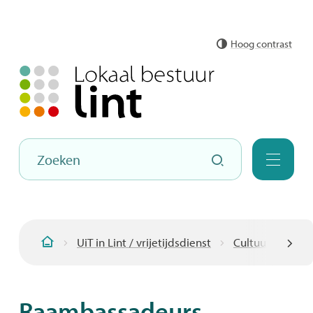
Naar
Hoog contrast
inhoud
Hoe
Zoeken
kunnen
Menu
we
jou
helpen?
UiT in Lint / vrijetijdsdienst
Cultuur
Raa
Startpagina
scroll
Raambassadeurs