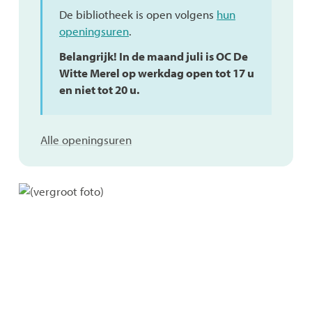
De bibliotheek is open volgens
hun
openingsuren
.
Belangrijk! In de maand juli is OC De
Witte Merel op werkdag open tot 17 u
en niet tot 20 u.
UiT
Alle openingsuren
in
Lint
/
vrijetijdsdienst