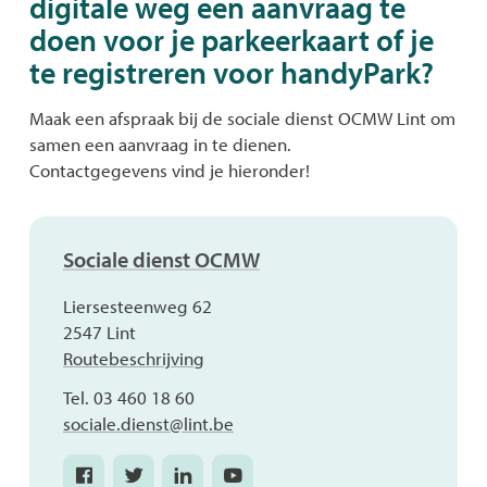
digitale weg een aanvraag te
doen voor je parkeerkaart of je
te registreren voor handyPark?
Maak een afspraak bij de sociale dienst OCMW Lint om
samen een aanvraag in te dienen.
Contactgegevens vind je hieronder!
Contact
Sociale dienst OCMW
Adres
Liersesteenweg 62
,
2547
Lint
Routebeschrijving
Tel.
03 460 18 60
E-
sociale.dienst
@
lint.be
mail
Facebook
Twitter
Linkedin
Youtube