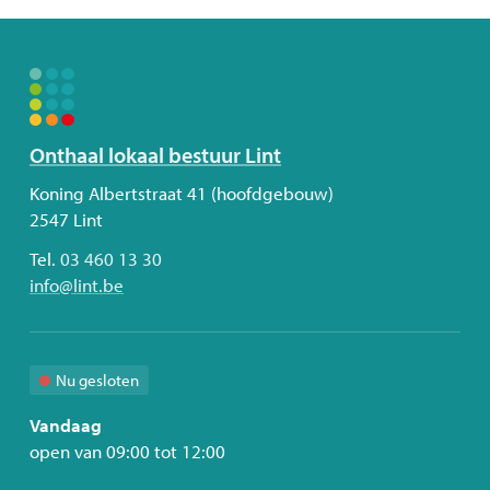
Volg
Onthaal lokaal bestuur Lint
ons
Adres
Koning Albertstraat 41 (hoofdgebouw)
2547
Lint
Tel.
03 460 13 30
E-
info
@
lint.be
mail
Nu gesloten
Vandaag
open van
09:00
tot
12:00