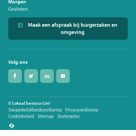
Morgen
Gesloten
Maak een afspraak bij burgerzaken en
omgeving
Volg ons
Volg
Volg
Volg
Volg
ons
ons
ons
ons
op
op
op
op
Facebook
Twitter
Linkedin
Youtube
© Lokaal bestuur Lint
Toegankelijkheidsverklaring
Privacyverklaring
Cookiebeleid
Sitemap
Stratenplan
lcp.nv
2026