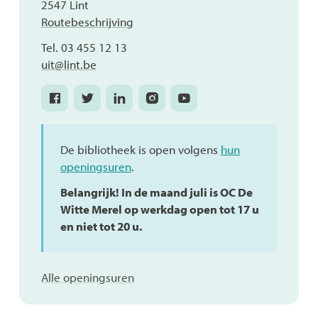
,
2547
Lint
Routebeschrijving
Tel.
03 455 12 13
E-
uit
@
lint.be
mail
Facebook
Twitter
Linkedin
Instagram
Youtube
Sport-
Sport-
Sport-
Sport-
Sport-
en
en
en
en
en
jeugd
jeugd
jeugd
jeugd
jeugd
De bibliotheek is open volgens
hun
openingsuren
.
Belangrijk! In de maand juli is OC De
Witte Merel op werkdag open tot 17 u
en niet tot 20 u.
Sport-
Alle openingsuren
en
jeugd