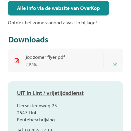
Alle info via de website van OverKop
Ontdek het zomeraanbod alvast in bijlage!
Downloads
joc zomer flyer.pdf
Down
1,9 Mb
Contact
UiT in Lint / vrijetijdsdienst
Adres
Liersesteenweg 25
,
2547
Lint
Routebeschrijving
Tel.
03 455 12 13