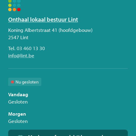
Volg
Onthaal lokaal bestuur Lint
ons
Adres
Koning Albertstraat 41 (hoofdgebouw)
2547
Lint
Tel.
03 460 13 30
E-
info
@
lint.be
mail
Nu gesloten
Vandaag
Gesloten
Morgen
Gesloten