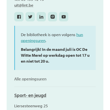
E-
uit
@
lint.be
mail
Facebook
Twitter
Linkedin
Instagram
Youtube
UiT
UiT
UiT
UiT
UiT
in
in
in
in
in
Lint
Lint
Lint
Lint
Lint
De bibliotheek is open volgens
hun
/
/
/
/
/
openingsuren
.
vrijetijdsdienst
vrijetijdsdienst
vrijetijdsdienst
vrijetijdsdienst
vrijetijdsdienst
Belangrijk! In de maand juli is OC De
Witte Merel op werkdag open tot 17 u
en niet tot 20 u.
UiT
Alle openingsuren
in
Lint
Sport- en jeugd
/
vrijetijdsdienst
Adres
Liersesteenweg 25