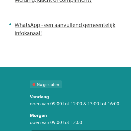
WhatsApp - een aanvullend gemeentelijk
infokanaal!
Nu gesloten
Vandaag
open van
09:00
tot
12:00
&
13:00
tot
16:00
Morgen
open van
09:00
tot
12:00