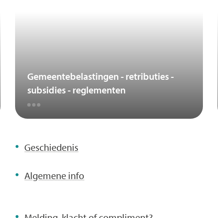
Gemeentebelastingen - retributies -
subsidies - reglementen
Geschiedenis
Algemene info
Melding, klacht of compliment?