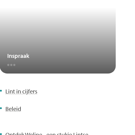
Inspraak
Lint in cijfers
Beleid
Ontdek Weline - een stukje Lintse