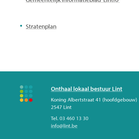
...
Stratenplan
Volg
Onthaal lokaal bestuur Lint
ons
Adres
Koning Albertstraat 41 (hoofdgebouw)
2547
Lint
Tel.
03 460 13 30
E-
info
@
lint.be
mail