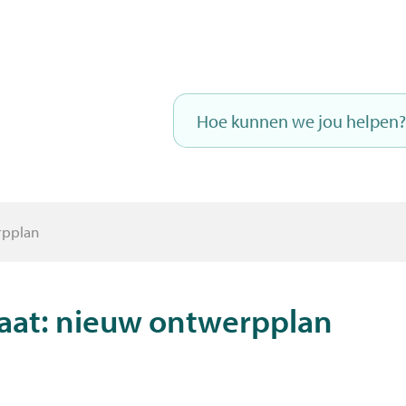
Naar
inhoud
Hoe
kunnen
we
jou
helpen?
rpplan
aat: nieuw ontwerpplan