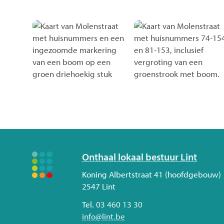
Volg
Onthaal lokaal bestuur Lint
ons
Adres
Koning Albertstraat 41 (hoofdgebouw)
2547
Lint
Tel.
03 460 13 30
E-
info
@
lint.be