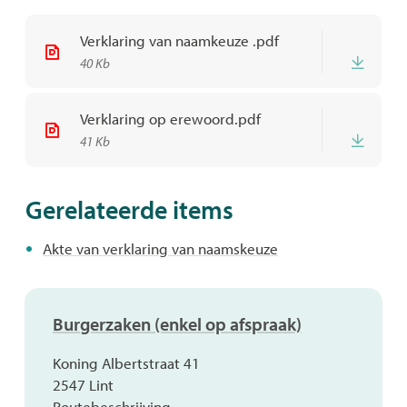
Verklaring van naamkeuze .pdf
Down
40 Kb
Verklaring op erewoord.pdf
Down
41 Kb
Gerelateerde items
Akte van verklaring van naamskeuze
Contact
Burgerzaken (enkel op afspraak)
Adres
Koning Albertstraat 41
,
2547
Lint
Routebeschrijving