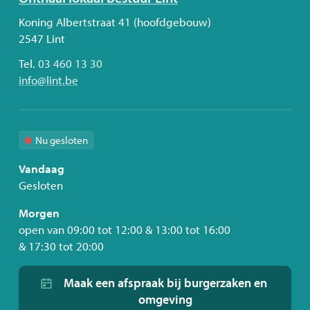
ons
Adres
Koning Albertstraat 41 (hoofdgebouw)
2547
Lint
Tel.
03 460 13 30
E-
info
@
lint.be
mail
Nu gesloten
Vandaag
Gesloten
Morgen
open van
09:00
tot
12:00
&
13:00
tot
16:00
&
17:30
tot
20:00
Maak een afspraak bij burgerzaken en
omgeving