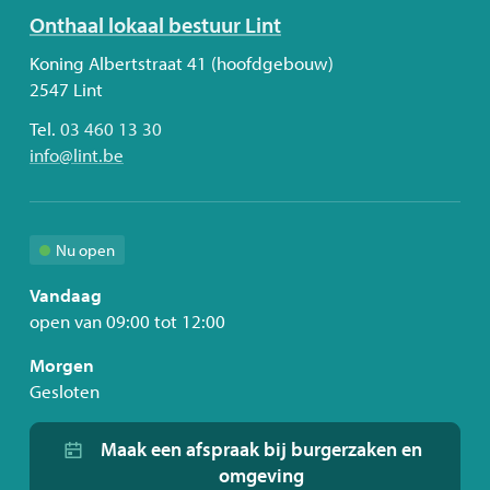
Volg
Onthaal lokaal bestuur Lint
ons
Adres
Koning Albertstraat 41 (hoofdgebouw)
2547
Lint
Tel.
03 460 13 30
E-
info
@
lint.be
mail
Nu open
Vandaag
open van
09:00
tot
12:00
Morgen
Gesloten
Maak een afspraak bij burgerzaken en
omgeving