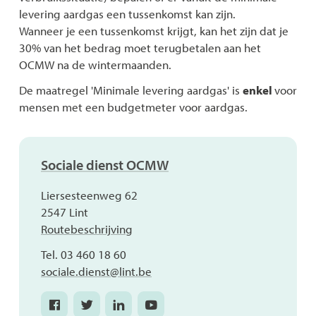
levering aardgas een tussenkomst kan zijn.
Wanneer je een tussenkomst krijgt, kan het zijn dat je
30% van het bedrag moet terugbetalen aan het
OCMW na de wintermaanden.
De maatregel 'Minimale levering aardgas' is
enkel
voor
mensen met een budgetmeter voor aardgas.
Contact
Sociale dienst OCMW
Adres
Liersesteenweg 62
,
2547
Lint
Routebeschrijving
Tel.
03 460 18 60
E-
sociale.dienst
@
lint.be
mail
Facebook
Twitter
Linkedin
Youtube
Sociale
Sociale
Sociale
Sociale