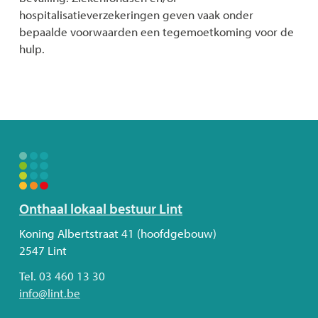
hospitalisatieverzekeringen geven vaak onder
bepaalde voorwaarden een tegemoetkoming voor de
hulp.
Volg
Onthaal lokaal bestuur Lint
ons
Adres
Koning Albertstraat 41 (hoofdgebouw)
2547
Lint
Tel.
03 460 13 30
E-
info
@
lint.be
mail