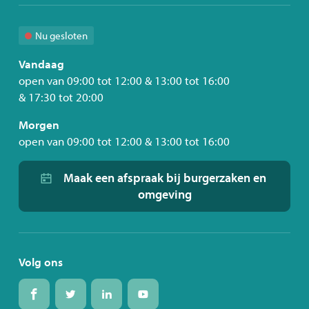
Nu gesloten
Vandaag
open van
09:00
tot
12:00
&
13:00
tot
16:00
&
17:30
tot
20:00
Morgen
open van
09:00
tot
12:00
&
13:00
tot
16:00
Maak een afspraak bij burgerzaken en
omgeving
Volg ons
Volg
Volg
Volg
Volg
ons
ons
ons
ons