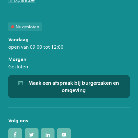
mail
Nu gesloten
Vandaag
open van
09:00
tot
12:00
Morgen
Gesloten
Maak een afspraak bij burgerzaken en
omgeving
Volg ons
Volg
Volg
Volg
Volg