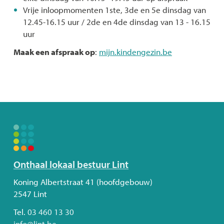
Vrije inloopmomenten 1ste, 3de en 5e dinsdag van
12.45-16.15 uur / 2de en 4de dinsdag van 13 - 16.15
uur
Maak een afspraak op
:
mijn.kindengezin.be
Volg
Onthaal lokaal bestuur Lint
ons
Adres
Koning Albertstraat 41 (hoofdgebouw)
2547
Lint
Tel.
03 460 13 30
E-
info
@
lint.be