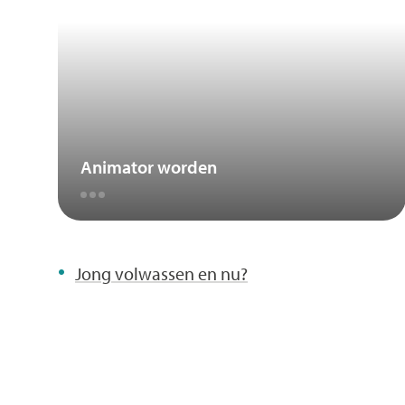
A
tot
Z
Animator worden
Of
Jong volwassen en nu?
ben
je
op
zoek
naar