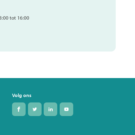
3:00
tot
16:00
Volg ons
Volg
Volg
Volg
Volg
ons
ons
ons
ons
op
op
op
op
Facebook
Twitter
Linkedin
Youtube