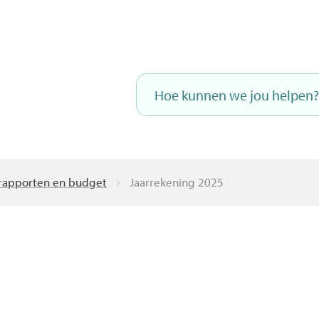
Naar
inhoud
Hoe
kunnen
we
jou
helpen?
-rapporten en budget
Jaarrekening 2025