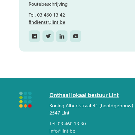
Routebeschrijving
Tel.
03 460 13 42
E-
findienst
@
lint.be
mail
Facebook
Twitter
Linkedin
Youtube
Financiële
Financiële
Financiële
Financiële
dienst
dienst
dienst
dienst
Volg
Onthaal lokaal bestuur Lint
ons
Adres
Koning Albertstraat 41 (hoofdgebouw)
2547
Lint
Tel.
03 460 13 30
E-
info
@
lint.be