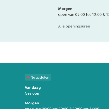
Morgen
open van
09:00
tot
12:00
&
1
Financiële
Alle openingsuren
dienst
Nu gesloten
Vandaag
Gesloten
Morgen
open van
09:00
tot
12:00
&
13:00
tot
16:00