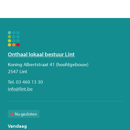
Volg
Onthaal lokaal bestuur Lint
ons
Adres
Koning Albertstraat 41 (hoofdgebouw)
2547
Lint
Tel.
03 460 13 30
E-
info
@
lint.be
mail
Nu gesloten
Vandaag