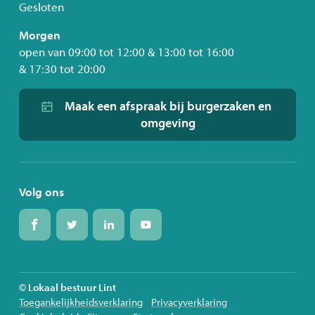
Gesloten
Morgen
open van
09:00
tot
12:00
&
13:00
tot
16:00
&
17:30
tot
20:00
Maak een afspraak bij burgerzaken en
omgeving
Volg ons
Volg
Volg
Volg
Volg
ons
ons
ons
ons
op
op
op
op
Facebook
Twitter
Linkedin
Youtube
© Lokaal bestuur Lint
Toegankelijkheidsverklaring
Privacyverklaring