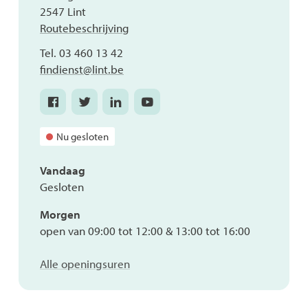
,
2547
Lint
Routebeschrijving
Tel.
03 460 13 42
E-
findienst
@
lint.be
mail
Facebook
Twitter
Linkedin
Youtube
Financiële
Financiële
Financiële
Financiële
dienst
dienst
dienst
dienst
Nu gesloten
Vandaag
Gesloten
Morgen
open van
09:00
tot
12:00
&
13:00
tot
16:00
Financiële
Alle openingsuren
dienst