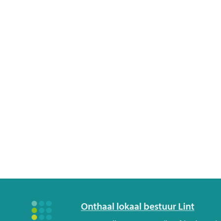
Volg
Onthaal lokaal bestuur Lint