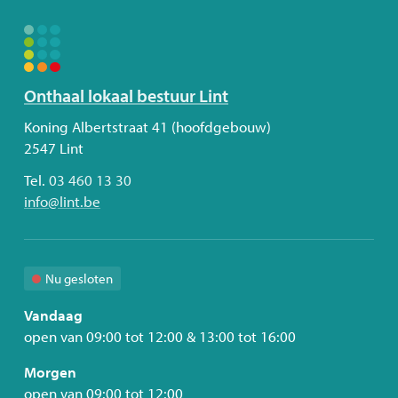
Volg
Onthaal lokaal bestuur Lint
ons
Adres
Koning Albertstraat 41 (hoofdgebouw)
2547
Lint
Tel.
03 460 13 30
E-
info
@
lint.be
mail
Nu gesloten
Vandaag
open van
09:00
tot
12:00
&
13:00
tot
16:00
Morgen
open van
09:00
tot
12:00