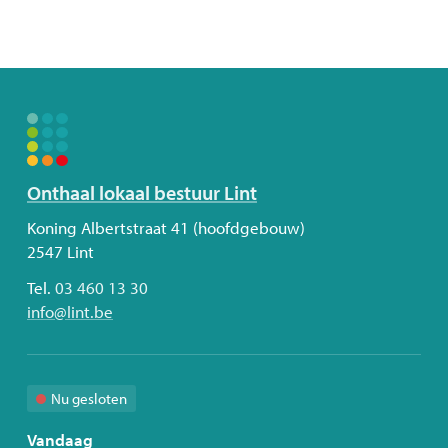
Volg
Onthaal lokaal bestuur Lint
ons
Adres
Koning Albertstraat 41 (hoofdgebouw)
2547
Lint
Tel.
03 460 13 30
E-
info
@
lint.be
mail
Nu gesloten
Vandaag