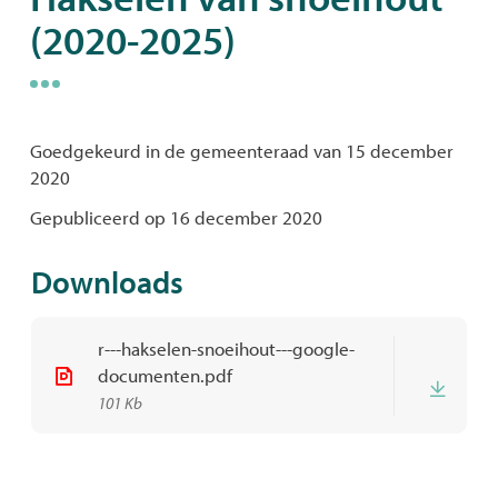
(2020-2025)
naar
links
Goedgekeurd in de gemeenteraad van 15 december
2020
Gepubliceerd op 16 december 2020
Downloads
r---hakselen-snoeihout---google-
documenten.pdf
Down
101 Kb