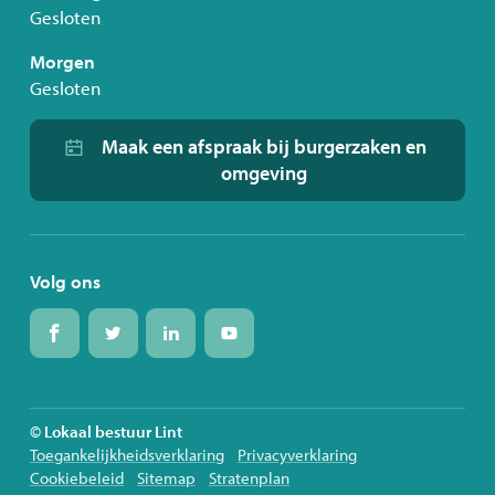
Gesloten
Morgen
Gesloten
Maak een afspraak bij burgerzaken en
omgeving
Volg ons
Volg
Volg
Volg
Volg
ons
ons
ons
ons
op
op
op
op
Facebook
Twitter
Linkedin
Youtube
© Lokaal bestuur Lint
Toegankelijkheidsverklaring
Privacyverklaring
Cookiebeleid
Sitemap
Stratenplan