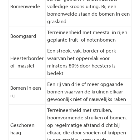
Bomenweide
volledige kroonsluiting. Bij een
bomenweide staan de bomen in een
grasland
Terreineenheid met meestal in rijen
Boomgaard
geplante fruit- of notenbomen
Een strook, vak, border of perk
Heesterborder
waarvan het oppervlak voor
of -massief
minstens 80% door heesters is
bedekt
Een rij van drie of meer opgaande
Bomen in een
bomen waarvan de kruinen elkaar
rij
gewoonlijk niet of nauwelijks raken
Terreineenheid met struiken,
boomvormende struiken of bomen,
Geschoren
op regelmatige afstand dicht bij
haag
elkaar, die door snoeien of knippen
in een strakke vorm wordt