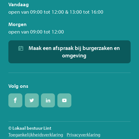
Vandaag
open van
09:00
tot
12:00
&
13:00
tot
16:00
Morgen
open van
09:00
tot
12:00
Maak een afspraak bij burgerzaken en
omgeving
Volg ons
Volg
Volg
Volg
Volg
ons
ons
ons
ons
op
op
op
op
Facebook
Twitter
Linkedin
Youtube
© Lokaal bestuur Lint
Toegankelijkheidsverklaring
Privacyverklaring