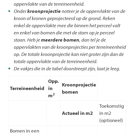
oppervlakte van de terreineenheid.
Onder
kroonprojectie
noteer je de oppervlakte van de
kroon of kronen geprojecteerd op de grond. Reken
enkel de oppervlakte mee die binnen het perceel valt
en enkel van bomen die met de stam op je perceel
staan. Heb je
meerdere bomen
, dan tel je de
oppervlakten van de kroonprojecties per terreineenheid
op. De totale kroonprojectie kan niet groter zijn dan de
totale oppervlakte van de terreineenheid.
De vakjes die in de tabel doorstreept zijn, laat je leeg.
Opp.
Kroonprojectie
Terreineenheid
in
bomen
2
m
Toekomstig
Actueel in m2
in m2
(optioneel)
Bomen in een