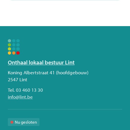
Volg
Onthaal lokaal bestuur Lint
ons
Adres
Koning Albertstraat 41 (hoofdgebouw)
2547
Lint
Tel.
03 460 13 30
E-
info
@
lint.be
mail
Nu gesloten