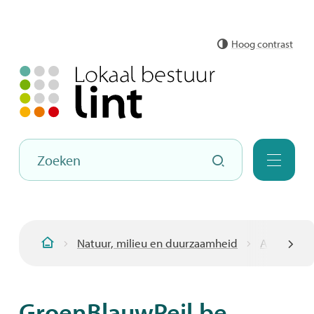
Naar
Hoog contrast
inhoud
Hoe
Zoeken
kunnen
Menu
we
jou
helpen?
Natuur, milieu en duurzaamheid
Acties
Startpagina
scroll
GroenBlauwPeil.be