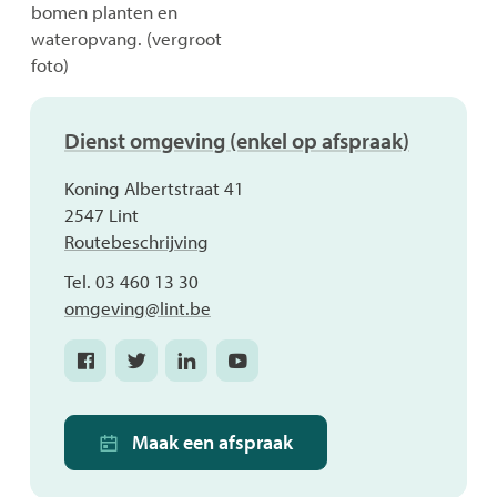
Contact
Dienst omgeving (enkel op afspraak)
Adres
Koning Albertstraat 41
,
2547
Lint
Routebeschrijving
Tel.
03 460 13 30
E-
omgeving
@
lint.be
mail
Facebook
Twitter
Linkedin
Youtube
Dienst
Dienst
Dienst
Dienst
omgeving
omgeving
omgeving
omgeving
(enkel
(enkel
(enkel
(enkel
Maak een afspraak
op
op
op
op
afspraak)
afspraak)
afspraak)
afspraak)