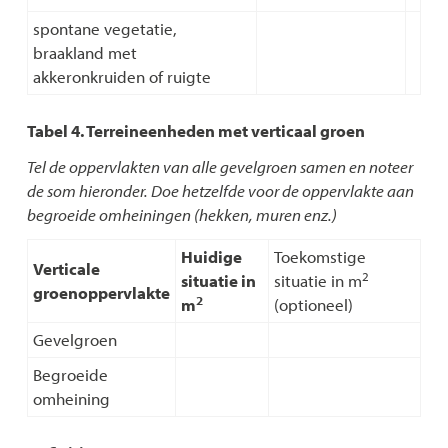
spontane vegetatie,
braakland met
akkeronkruiden of ruigte
Tabel 4. Terreineenheden met verticaal groen
Tel de oppervlakten van alle gevelgroen samen en noteer
de som hieronder. Doe hetzelfde voor de oppervlakte aan
begroeide omheiningen (hekken, muren enz.)
Huidige
Toekomstige
Verticale
2
situatie in
situatie in m
groenoppervlakte
2
m
(optioneel)
Gevelgroen
Begroeide
omheining