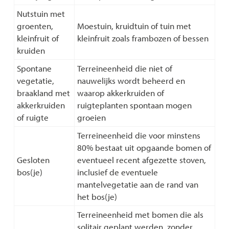
Nutstuin met
groenten,
Moestuin, kruidtuin of tuin met
kleinfruit of
kleinfruit zoals frambozen of bessen
kruiden
Spontane
Terreineenheid die niet of
vegetatie,
nauwelijks wordt beheerd en
braakland met
waarop akkerkruiden of
akkerkruiden
ruigteplanten spontaan mogen
of ruigte
groeien
Terreineenheid die voor minstens
80% bestaat uit opgaande bomen of
Gesloten
eventueel recent afgezette stoven,
bos(je)
inclusief de eventuele
mantelvegetatie aan de rand van
het bos(je)
Terreineenheid met bomen die als
solitair geplant werden, zonder