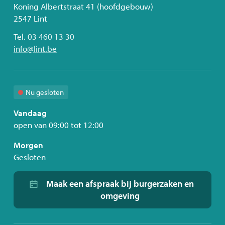
ons
Adres
Koning Albertstraat 41 (hoofdgebouw)
2547
Lint
Tel.
03 460 13 30
E-
info
@
lint.be
mail
Nu gesloten
Vandaag
open van
09:00
tot
12:00
Morgen
Gesloten
Maak een afspraak bij burgerzaken en
omgeving