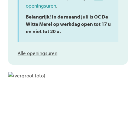
openingsuren
.
Belangrijk! In de maand juli is OC De
Witte Merel op werkdag open tot 17 u
en niet tot 20 u.
UiT
Alle openingsuren
in
Lint
/
vrijetijdsdienst