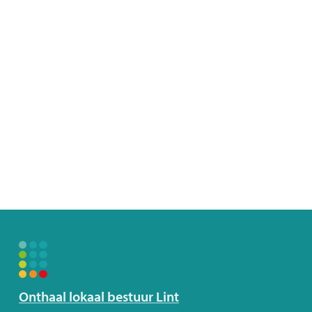
Volg
Onthaal lokaal bestuur Lint