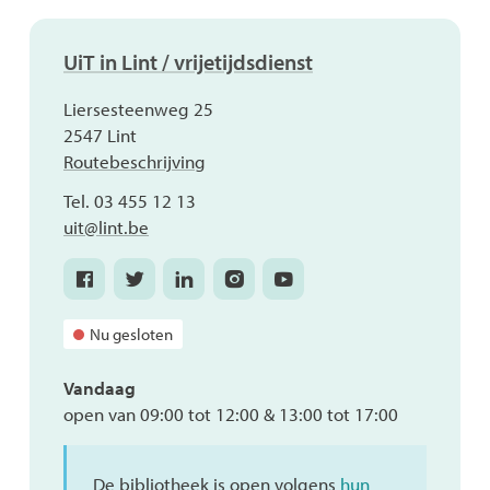
Contact
UiT in Lint / vrijetijdsdienst
Adres
Liersesteenweg 25
,
2547
Lint
Routebeschrijving
Tel.
03 455 12 13
E-
uit
@
lint.be
mail
Facebook
Twitter
Linkedin
Instagram
Youtube
UiT
UiT
UiT
UiT
UiT
in
in
in
in
in
Nu gesloten
Lint
Lint
Lint
Lint
Lint
/
/
/
/
/
Vandaag
vrijetijdsdienst
vrijetijdsdienst
vrijetijdsdienst
vrijetijdsdienst
vrijetijdsdienst
open van
09:00
tot
12:00
&
13:00
tot
17:00
De bibliotheek is open volgens
hun