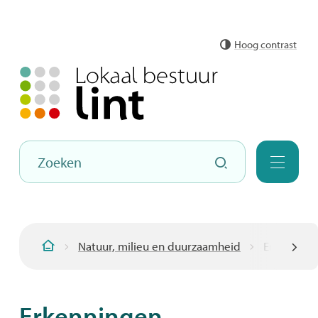
Naar
Hoog contrast
inhoud
Hoe
Zoeken
kunnen
Menu
we
jou
helpen?
Natuur, milieu en duurzaamheid
Erkenning
Startpagina
scroll
Erkenningen