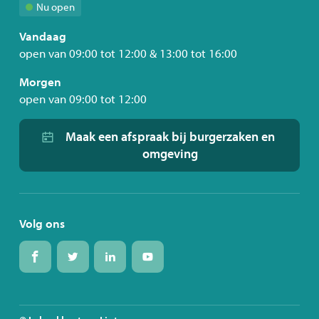
Nu open
Vandaag
open van
09:00
tot
12:00
&
13:00
tot
16:00
Morgen
open van
09:00
tot
12:00
Maak een afspraak bij burgerzaken en
omgeving
Volg ons
Volg
Volg
Volg
Volg
ons
ons
ons
ons
op
op
op
op
Facebook
Twitter
Linkedin
Youtube