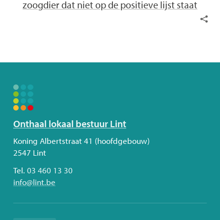
zoogdier dat niet op de positieve lijst staat
Deel
deze
pagin
Volg
Onthaal lokaal bestuur Lint
ons
Adres
Koning Albertstraat 41 (hoofdgebouw)
2547
Lint
Tel.
03 460 13 30
E-
info
@
lint.be
mail