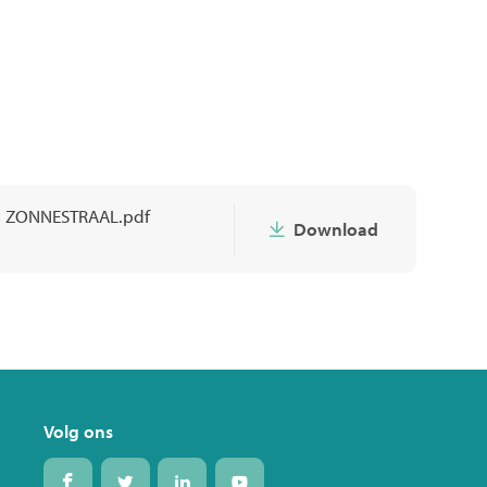
links
IG ZONNESTRAAL.pdf
Download
Volg ons
Volg
Volg
Volg
Volg