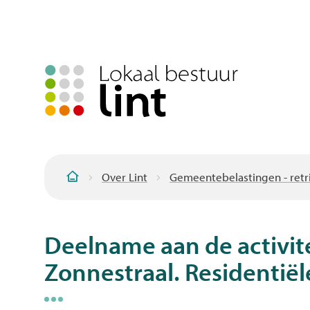
Over Lint
Gemeentebelastingen - retri
Startpagina
Deelname aan de activit
Zonnestraal. Residentiël