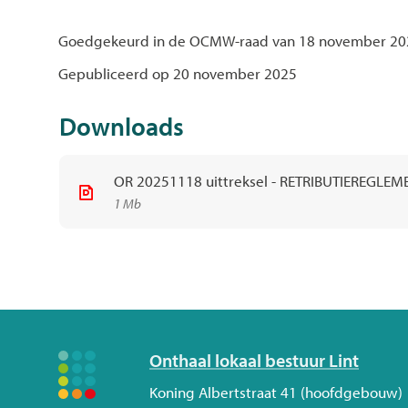
Goedgekeurd in de OCMW-raad van 18 november 20
Gepubliceerd op 20 november 2025
Downloads
OR 20251118 uittreksel - RETRIBUTIEREGL
1 Mb
Volg
Onthaal lokaal bestuur Lint
ons
Adres
Koning Albertstraat 41 (hoofdgebouw)