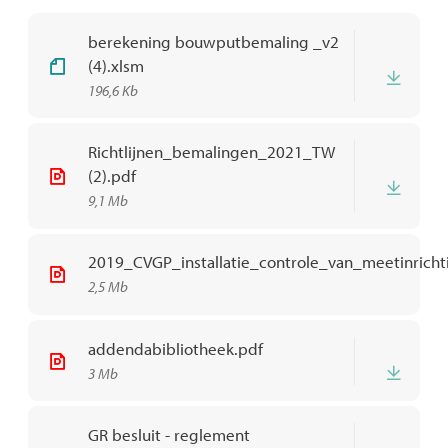
berekening bouwputbemaling _v2
(4).xlsm
Down
196,6 Kb
Richtlijnen_bemalingen_2021_TW
(2).pdf
Down
9,1 Mb
2019_CVGP_installatie_controle_van_meetinric
2,5 Mb
addendabibliotheek.pdf
Down
3 Mb
GR besluit - reglement