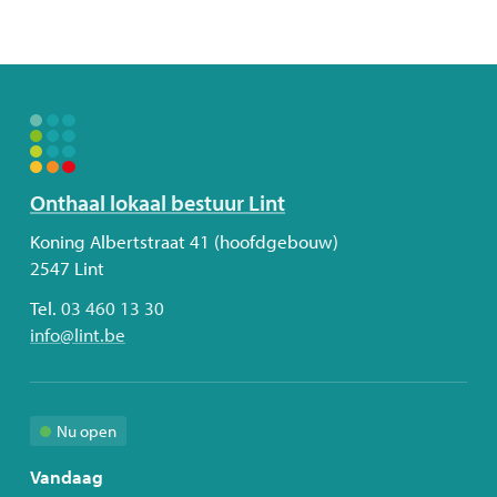
Volg
Onthaal lokaal bestuur Lint
ons
Adres
Koning Albertstraat 41 (hoofdgebouw)
2547
Lint
Tel.
03 460 13 30
E-
info
@
lint.be
mail
Nu open
Vandaag