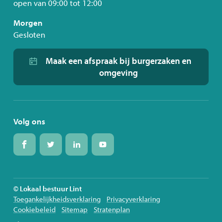
open van
09:00
tot
12:00
Morgen
Gesloten
Maak een afspraak bij burgerzaken en
omgeving
Volg ons
Volg
Volg
Volg
Volg
ons
ons
ons
ons
op
op
op
op
Facebook
Twitter
Linkedin
Youtube
© Lokaal bestuur Lint
Toegankelijkheidsverklaring
Privacyverklaring
Cookiebeleid
Sitemap
Stratenplan