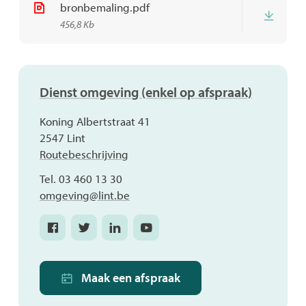
bronbemaling.pdf
Down
456,8 Kb
Contact
Dienst omgeving (enkel op afspraak)
Adres
Koning Albertstraat 41
,
2547
Lint
Routebeschrijving
Tel.
03 460 13 30
E-
omgeving
@
lint.be
mail
Facebook
Twitter
Linkedin
Youtube
Dienst
Dienst
Dienst
Dienst
omgeving
omgeving
omgeving
omgeving
(enkel
(enkel
(enkel
(enkel
Maak een afspraak
op
op
op
op
afspraak)
afspraak)
afspraak)
afspraak)