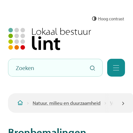
Naar
Hoog contrast
inhoud
Hoe
Zoeken
kunnen
Menu
we
jou
helpen?
Natuur, milieu en duurzaamheid
Vergunnin
Startpagina
scroll
Bronbemalingen