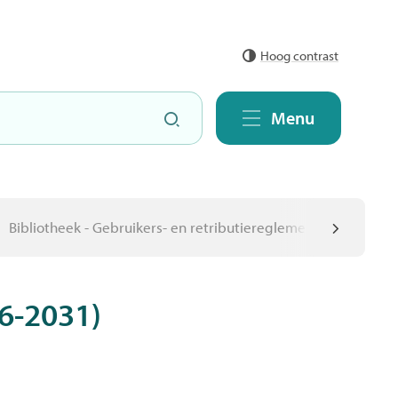
Hoog contrast
Zoeken
Menu
Bibliotheek - Gebruikers- en retributiereglement (2026-2031
scroll
26-2031)
naar