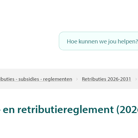
Naar
inhoud
Hoe
kunnen
we
jou
helpen?
buties - subsidies - reglementen
Retributies 2026-2031
- en retributiereglement (20