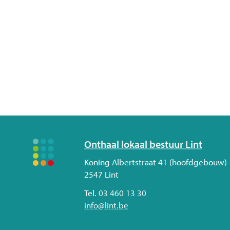
Volg
Onthaal lokaal bestuur Lint
ons
Adres
Koning Albertstraat 41 (hoofdgebouw)
2547
Lint
Tel.
03 460 13 30
E-
info
@
lint.be
mail