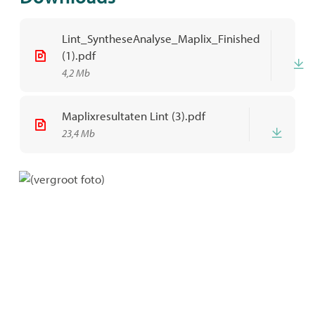
Lint_SyntheseAnalyse_Maplix_Finished
(1).pdf
4,2 Mb
Maplixresultaten Lint (3).pdf
Down
23,4 Mb