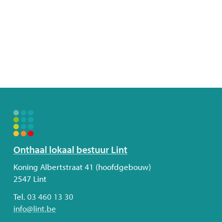
Volg
Onthaal lokaal bestuur Lint
ons
Adres
Koning Albertstraat 41 (hoofdgebouw)
2547
Lint
Tel.
03 460 13 30
E-
info
@
lint.be
mail