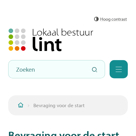
Naar
Hoog contrast
inhoud
Hoe
Zoeken
kunnen
Menu
we
jou
helpen?
Bevraging voor de start
Startpagina
Bevraging voor de start