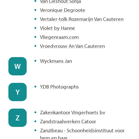
Van Lieshout Sonja
Veronique Degroote
Vertaler-tolk Rozemarijn Van Cauteren
Violet by Hanne
Vliegenraam.com
Vroedvrouw An Van Cauteren
Wyckmans Jan
W
YDB Photographs
Y
Zakenkantoor Vingerhoets bv
Z
Zandstraalwerken Catoor
Zanzibeau - Schoonheidsinstituut voor
hem en haar