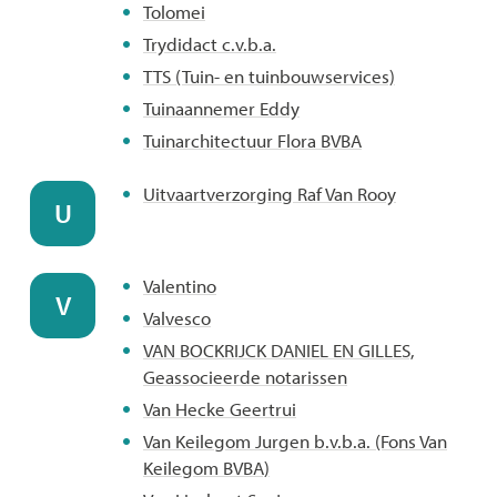
Tolomei
Trydidact c.v.b.a.
TTS (Tuin- en tuinbouwservices)
Tuinaannemer Eddy
Tuinarchitectuur Flora BVBA
Uitvaartverzorging Raf Van Rooy
U
Valentino
V
Valvesco
VAN BOCKRIJCK DANIEL EN GILLES,
Geassocieerde notarissen
Van Hecke Geertrui
Van Keilegom Jurgen b.v.b.a. (Fons Van
Keilegom BVBA)