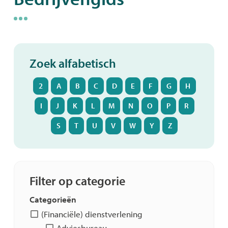
Zoek alfabetisch
2
A
B
C
D
E
F
G
H
I
J
K
L
M
N
O
P
R
S
T
U
V
W
Y
Z
Filter op categorie
Categorieën
(Financiële) dienstverlening
Adviesbureau