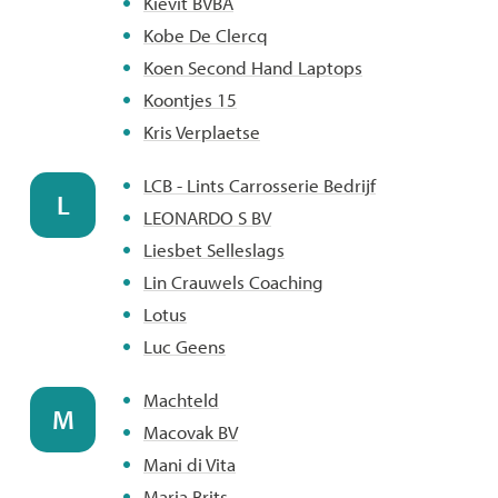
Kievit BVBA
Kobe De Clercq
Koen Second Hand Laptops
Koontjes 15
Kris Verplaetse
LCB - Lints Carrosserie Bedrijf
L
LEONARDO S BV
Liesbet Selleslags
Lin Crauwels Coaching
Lotus
Luc Geens
Machteld
M
Macovak BV
Mani di Vita
Maria Brits