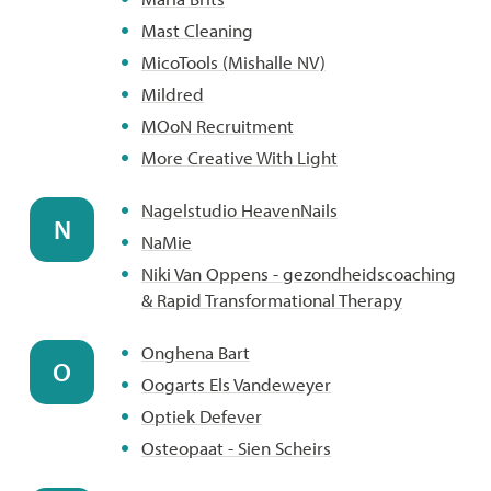
Mast Cleaning
MicoTools (Mishalle NV)
Mildred
MOoN Recruitment
More Creative With Light
Nagelstudio HeavenNails
N
NaMie
Niki Van Oppens - gezondheidscoaching
& Rapid Transformational Therapy
Onghena Bart
O
Oogarts Els Vandeweyer
Optiek Defever
Osteopaat - Sien Scheirs