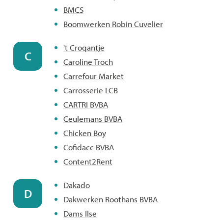
BMCS
Boomwerken Robin Cuvelier
't Croqantje
C
Caroline Troch
Carrefour Market
Carrosserie LCB
CARTRI BVBA
Ceulemans BVBA
Chicken Boy
Cofidacc BVBA
Content2Rent
Dakado
D
Dakwerken Roothans BVBA
Dams Ilse