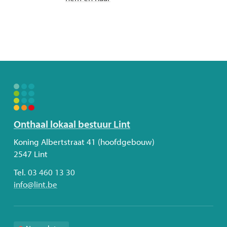
Volg
Onthaal lokaal bestuur Lint
ons
Adres
Koning Albertstraat 41 (hoofdgebouw)
2547
Lint
Tel.
03 460 13 30
E-
info
@
lint.be
mail