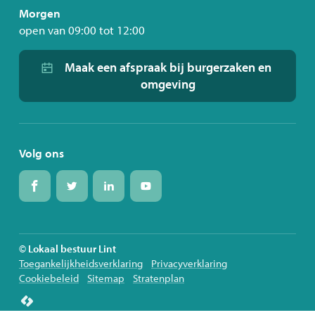
Morgen
open van
09:00
tot
12:00
Maak een afspraak bij burgerzaken en
omgeving
Volg ons
Volg
Volg
Volg
Volg
ons
ons
ons
ons
op
op
op
op
Facebook
Twitter
Linkedin
Youtube
© Lokaal bestuur Lint
Toegankelijkheidsverklaring
Privacyverklaring
Cookiebeleid
Sitemap
Stratenplan
lcp.nv