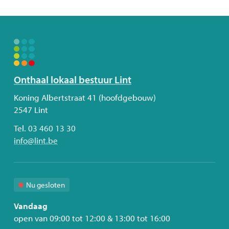
deze
pagin
Volg
Onthaal lokaal bestuur Lint
ons
Adres
Koning Albertstraat 41 (hoofdgebouw)
2547
Lint
Tel.
03 460 13 30
E-
info
@
lint.be
mail
Nu gesloten
Vandaag
open van
09:00
tot
12:00
&
13:00
tot
16:00