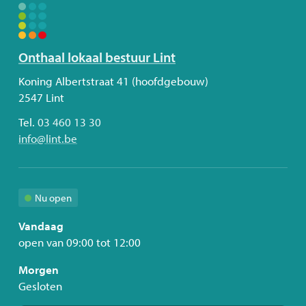
Volg
Onthaal lokaal bestuur Lint
ons
Adres
Koning Albertstraat 41 (hoofdgebouw)
2547
Lint
Tel.
03 460 13 30
E-
info
@
lint.be
mail
Nu open
Vandaag
open van
09:00
tot
12:00
Morgen
Gesloten