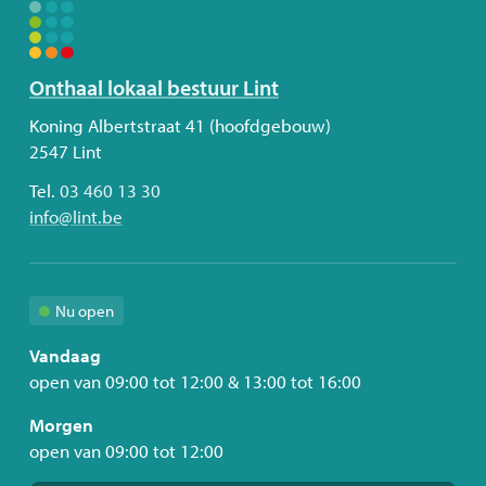
Volg
Onthaal lokaal bestuur Lint
ons
Adres
Koning Albertstraat 41 (hoofdgebouw)
2547
Lint
Tel.
03 460 13 30
E-
info
@
lint.be
mail
Nu open
Vandaag
open van
09:00
tot
12:00
&
13:00
tot
16:00
Morgen
open van
09:00
tot
12:00